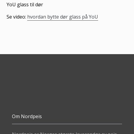
til
YoU glass til dør
produkter
Se video:
hvordan bytte dør glass på YoU
i
handlekurven
Om Nordpeis