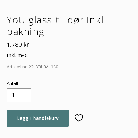
YoU glass til dør inkl
pakning
Vanlig
1.780 kr
pris
Inkl. mva.
Artikkel nr:
22-YOU0A-160
Antall
Legg i handlekurv
Legger