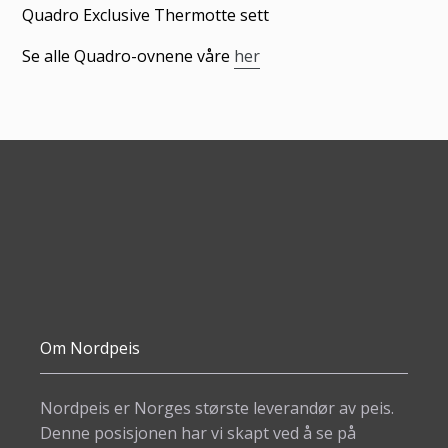
til
Quadro Exclusive Thermotte sett
produkter
Se alle Quadro-ovnene våre
her
i
handlekurven
Om Nordpeis
Nordpeis er Norges største leverandør av peis.
Denne posisjonen har vi skapt ved å se på