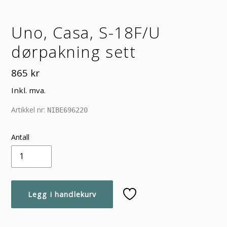
Uno, Casa, S-18F/U
dørpakning sett
Vanlig
865 kr
pris
Inkl. mva.
Artikkel nr:
NIBE696220
Antall
Legg i handlekurv
Legger