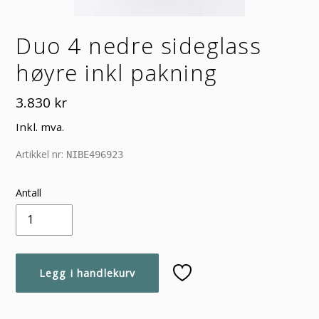
Duo 4 nedre sideglass
høyre inkl pakning
Vanlig
3.830 kr
pris
Inkl. mva.
Artikkel nr:
NIBE496923
Antall
Legg i handlekurv
Legger