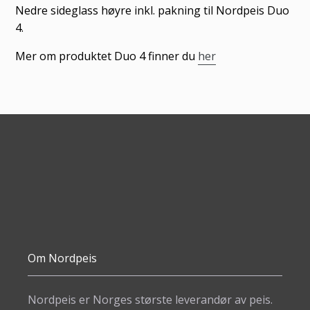
til
Nedre sideglass høyre inkl. pakning til Nordpeis Duo
produkter
4.
i
Mer om produktet Duo 4 finner du
her
handlekurven
Om Nordpeis
Nordpeis er Norges største leverandør av peis.