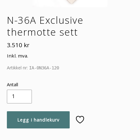
N-36A Exclusive
thermotte sett
Vanlig
3.510 kr
pris
Inkl. mva.
Artikkel nr:
IA-0N36A-120
Antall
Legg i handlekurv
Legger