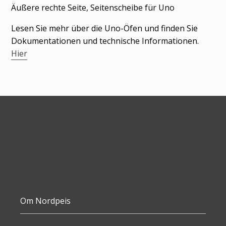
wird
Äußere rechte Seite, Seitenscheibe für Uno
zum
Lesen Sie mehr über die Uno-Öfen und finden Sie
Warenkorb
Dokumentationen und technische Informationen.
hinzugefügt
Hier
Om Nordpeis