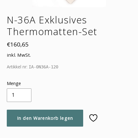
N-36A Exklusives
Thermomatten-Set
Normaler
€160,65
Preis
inkl. MwSt.
Artikkel nr:
IA-0N36A-120
Menge
In den Warenkorb legen
Produkt